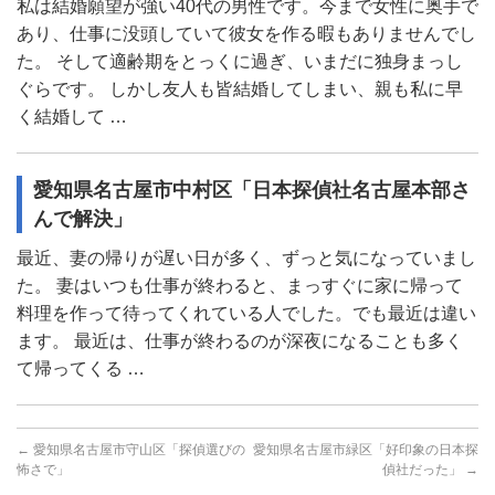
私は結婚願望が強い40代の男性です。今まで女性に奥手で
あり、仕事に没頭していて彼女を作る暇もありませんでし
た。 そして適齢期をとっくに過ぎ、いまだに独身まっし
ぐらです。 しかし友人も皆結婚してしまい、親も私に早
く結婚して …
愛知県名古屋市中村区「日本探偵社名古屋本部さ
んで解決」
最近、妻の帰りが遅い日が多く、ずっと気になっていまし
た。 妻はいつも仕事が終わると、まっすぐに家に帰って
料理を作って待ってくれている人でした。でも最近は違い
ます。 最近は、仕事が終わるのが深夜になることも多く
て帰ってくる …
←
愛知県名古屋市守山区「探偵選びの
愛知県名古屋市緑区「好印象の日本探
怖さで」
偵社だった」
→