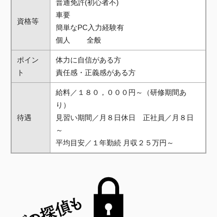
普通免許(初心者不)
車要
資格等
簡単なPC入力経験有
個人 全般
ポイン
体力に自信がある方
ト
責任感・正義感がある方
給料／１８０，０００円～（研修期間あ
り）
待遇
見習い期間／月８日休日 正社員／月８日
～
平均目安／１年勤続 月収２５万円～