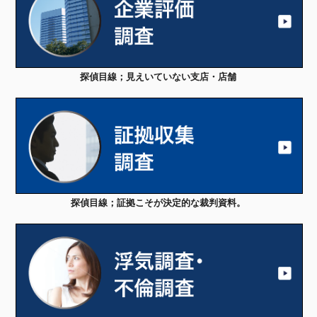
探偵目線；見えいていない支店・店舗
探偵目線；証拠こそが決定的な裁判資料。