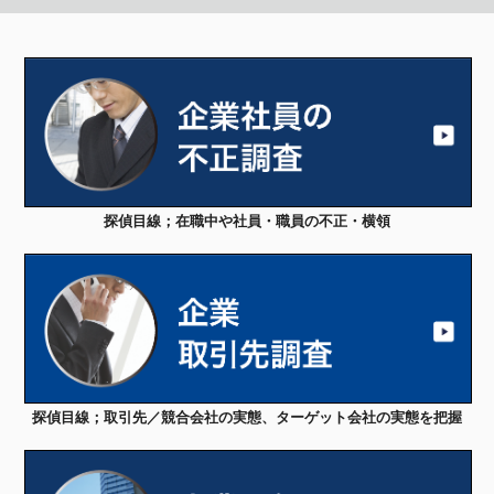
探偵目線；在職中や社員・職員の不正・横領
探偵目線；取引先／競合会社の実態、ターゲット会社の実態を把握